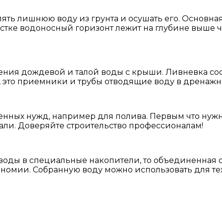
ять лишнюю воду из грунта и осушать его. Основная
астке водоносный горизонт лежит на глубине выше че
ения дождевой и талой воды с крыши. Ливневка сос
, это приемники и трубы отводящие воду в дренаж
енных нужд, например для полива. Первым что нуж
тали. Доверяйте строительство профессионалам!
воды в специальные накопители, то объединенная 
номии. Собранную воду можно использовать для те